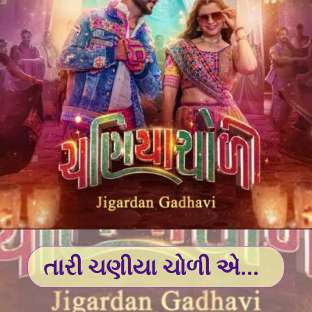
તારી ચણીયા ચોળી એ...