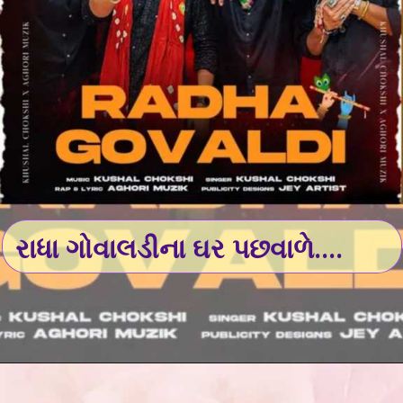
રાધા ગોવાલડીના ઘર પછવાળે....