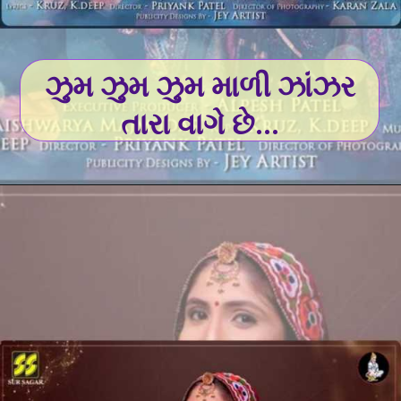
ઝુમ ઝુમ ઝુમ માળી ઝાંઝર
તારા વાગે છે...