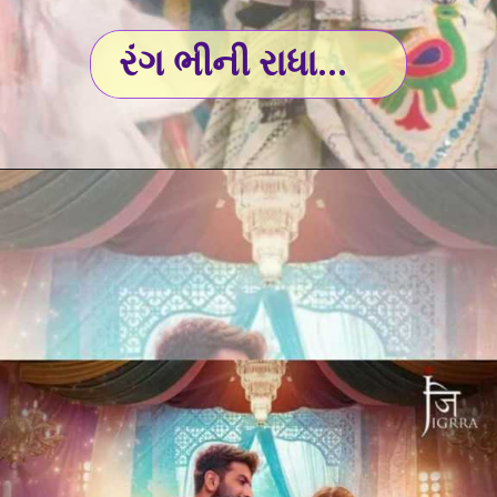
રંગ ભીની રાધા...