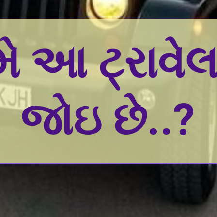
તમે આ ટ્રાવેલ
જોઇ છે..?