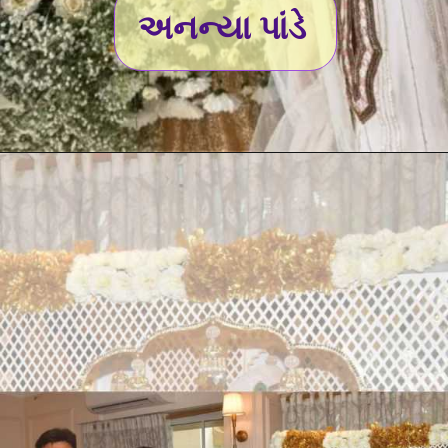
અનન્યા પાંડે