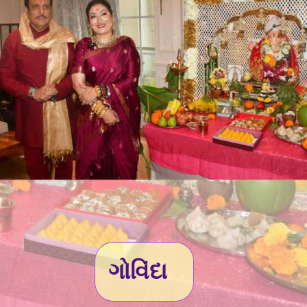
ગોવિંદા