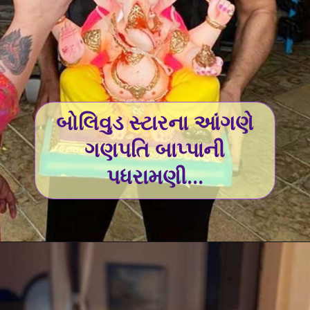
બોલિવુડ સ્ટારના આંગણે
ગણપતિ બાપ્પાની
પધરામણી...