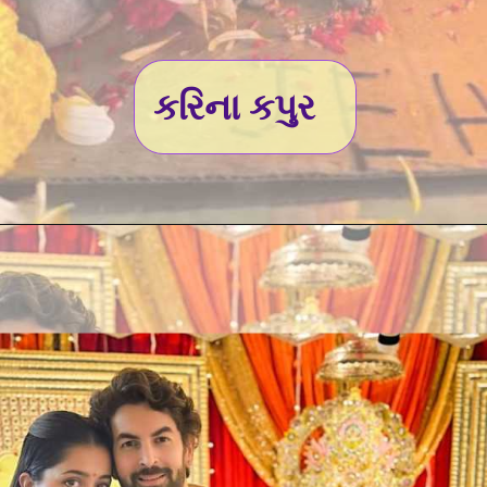
કરિના કપુર