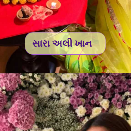
સારા અલી ખાન