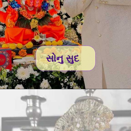
સોનુ સુદ