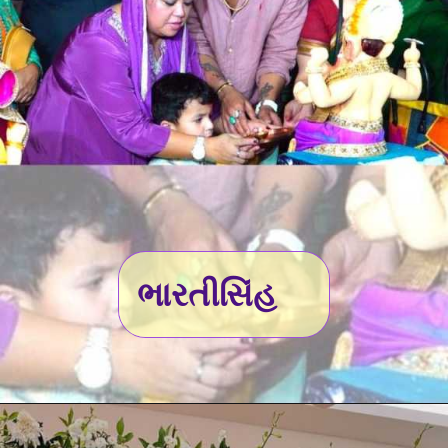
ભારતીસિંહ