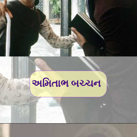
અમિતાભ બચ્ચન